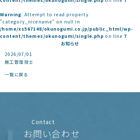
content/themes/okunogumi/single.php
on line
7
Warning
: Attempt to read property
"category_nicename" on null in
/home/xs567148/okunogumi.co.jp/public_html/wp-
content/themes/okunogumi/single.php
on line
7
お知らせ
2026/07/01
施工管理技士
一覧に戻る
Contact
お問い合わせ